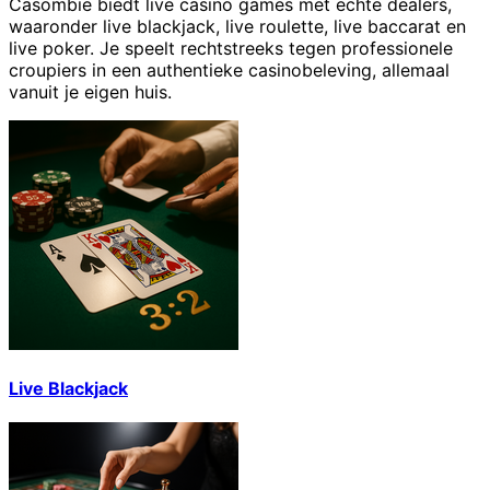
Casombie biedt live casino games met echte dealers,
waaronder live blackjack, live roulette, live baccarat en
live poker. Je speelt rechtstreeks tegen professionele
croupiers in een authentieke casinobeleving, allemaal
vanuit je eigen huis.
Live Blackjack