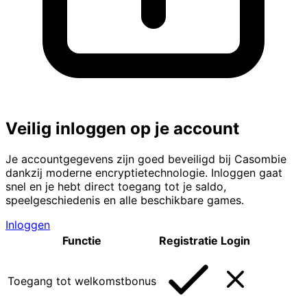
Veilig inloggen op je account
Je accountgegevens zijn goed beveiligd bij Casombie
dankzij moderne encryptietechnologie. Inloggen gaat
snel en je hebt direct toegang tot je saldo,
speelgeschiedenis en alle beschikbare games.
Inloggen
Functie
Registratie
Login
Toegang tot welkomstbonus