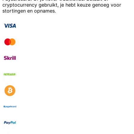
cryptocurrency gebruikt, je hebt keuze genoeg voor
stortingen en opnames.