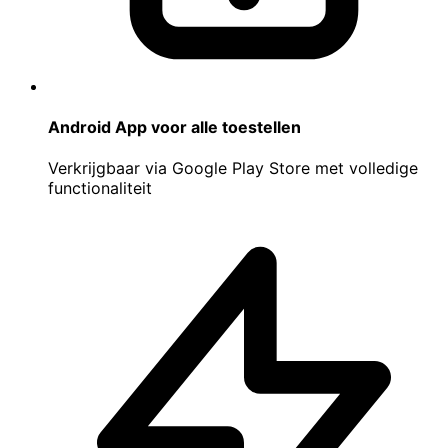
Android App voor alle toestellen
Verkrijgbaar via Google Play Store met volledige
functionaliteit