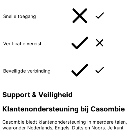
Snelle toegang
Verificatie vereist
Beveiligde verbinding
Support & Veiligheid
Klantenondersteuning bij Casombie
Casombie biedt klantenondersteuning in meerdere talen,
waaronder Nederlands, Engels, Duits en Noors. Je kunt