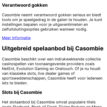
Verantwoord gokken
Casombie neemt verantwoord gokken serieus en biedt
tools om je speelgedrag in de gaten te houden. Je kunt
instellingen bepalen voor je uitgavenlimieten en
zelfuitsluitingsopties gebruiken wanneer nodig.
Meer Informatie
Uitgebreid spelaanbod bij Casombie
Casombie beschikt over een indrukwekkende collectie
casinospellen van toonaangevende providers zoals
NetEnt, Evolution Gaming en Onetouch. Of je nu houdt
van klassieke slots, live dealer games of
sportsweddenschappen, Casombie heeft voor iedereen
iets te bieden.
Slots bij Casombie
Het slotaanbod bij Casombie omvat populaire titels
zoals Starburst, Book of Dead, Divine Fortune en Mega