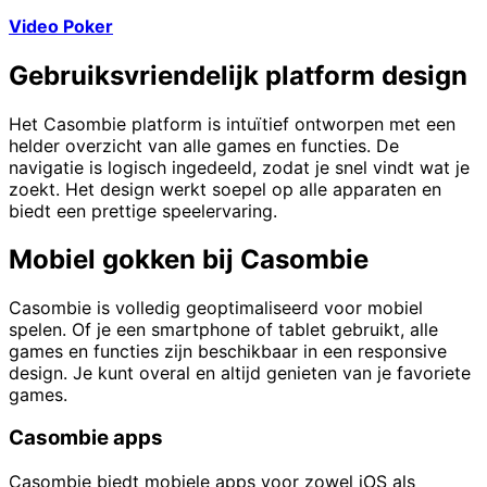
Video Poker
Gebruiksvriendelijk platform design
Het Casombie platform is intuïtief ontworpen met een
helder overzicht van alle games en functies. De
navigatie is logisch ingedeeld, zodat je snel vindt wat je
zoekt. Het design werkt soepel op alle apparaten en
biedt een prettige speelervaring.
Mobiel gokken bij Casombie
Casombie is volledig geoptimaliseerd voor mobiel
spelen. Of je een smartphone of tablet gebruikt, alle
games en functies zijn beschikbaar in een responsive
design. Je kunt overal en altijd genieten van je favoriete
games.
Casombie apps
Casombie biedt mobiele apps voor zowel iOS als