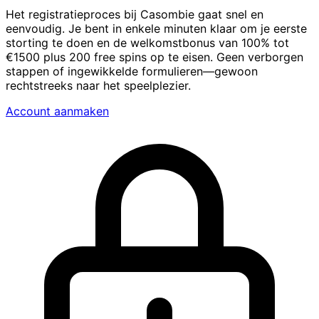
Het registratieproces bij Casombie gaat snel en
eenvoudig. Je bent in enkele minuten klaar om je eerste
storting te doen en de welkomstbonus van 100% tot
€1500 plus 200 free spins op te eisen. Geen verborgen
stappen of ingewikkelde formulieren—gewoon
rechtstreeks naar het speelplezier.
Account aanmaken